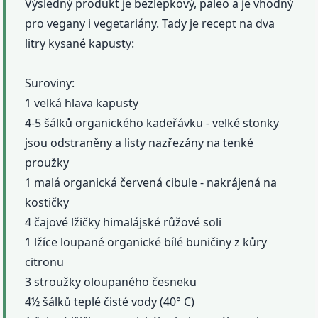
Výsledný produkt je bezlepkový, paleo a je vhodný
pro vegany i vegetariány. Tady je recept na dva
litry kysané kapusty:
Suroviny:
1 velká hlava kapusty
4-5 šálků organického kadeřávku - velké stonky
jsou odstraněny a listy nazřezány na tenké
proužky
1 malá organická červená cibule - nakrájená na
kostičky
4 čajové lžičky himalájské růžové soli
1 lžíce loupané organické bílé buničiny z kůry
citronu
3 stroužky oloupaného česneku
4½ šálků teplé čisté vody (40° C)