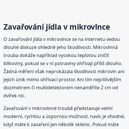
Zavařování jídla v mikrovlnce
O zavařování jídla v mikrovlnce se na internetu vedou
dlouhé diskuze ohledně jeho škodlivosti. Mikrovlnná
trouba dokáže například vysokou teplotou zničit
bílkoviny, pokud se v ní potraviny ohřívají příliš dlouho.
Žádná měření však neprokázala škodlivost mikrovln ani
jejich únik mimo ohřívací prostor. Ani tím nejcitlivějším
dozimetrem či multidetektorem nenaměříte 2 cm od
dvířek nic.
Zavařování v mikrovlnné troubě představuje velmi
moderní, rychlou a úspornou možnost, navíc je vhodné,
když máte k zavaření jen několik sklenic. Pokud máte