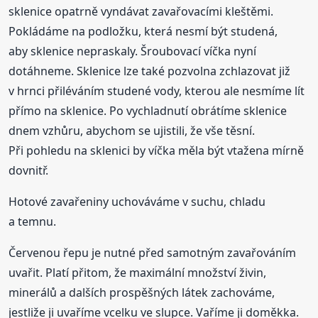
sklenice opatrně vyndávat zavařovacími kleštěmi.
Pokládáme na podložku, která nesmí být studená,
aby sklenice nepraskaly. Šroubovací víčka nyní
dotáhneme. Sklenice lze také pozvolna zchlazovat již
v hrnci přiléváním studené vody, kterou ale nesmíme lít
přímo na sklenice. Po vychladnutí obrátíme sklenice
dnem vzhůru, abychom se ujistili, že vše těsní.
Při pohledu na sklenici by víčka měla být vtažena mírně
dovnitř.
Hotové zavařeniny uchováváme v suchu, chladu
a temnu.
Červenou řepu je nutné před samotným zavařováním
uvařit. Platí přitom, že maximální množství živin,
minerálů a dalších prospěšných látek zachováme,
jestliže ji uvaříme vcelku ve slupce. Vaříme ji doměkka.