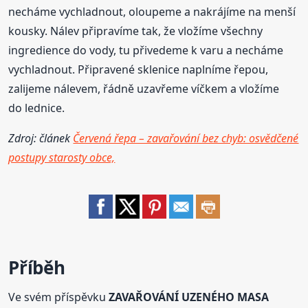
necháme vychladnout, oloupeme a nakrájíme na menší
kousky. Nálev připravíme tak, že vložíme všechny
ingredience do vody, tu přivedeme k varu a necháme
vychladnout. Připravené sklenice naplníme řepou,
zalijeme nálevem, řádně uzavřeme víčkem a vložíme
do lednice.
Zdroj: článek
Červená řepa – zavařování bez chyb: osvědčené
postupy starosty obce,
Příběh
Ve svém příspěvku
ZAVAŘOVÁNÍ UZENÉHO MASA