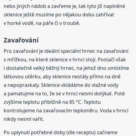
nebo jiných nádob a zavřeme je, tak tyto již naplněné
sklenice ještě musíme po nějakou dobu zahřívat
v horké vodě, na páře či v troubě.
Zavařování
Pro zavařování je ideální speciální hrnec na zavařování
s mřížkou, na které sklenice v hrnci stojí. Postačí však
i dostatečně velký běžný hrnec, na jehož dno umístíme
látkovou utěrku, aby sklenice nestály přímo na dně
a nepopraskaly. Sklenice vkládáme do vlažné vody
a pamatujme na to, že se v hrnci nesmí dotýkat. Poté
zvýšíme teplotu přibližně na 85 °C. Teplotu
kontrolujeme na zavařovacím teploměru. Voda v hrnci
nikdy nesmí vařit.
Po uplynutí potřebné doby (dle receptu) začneme