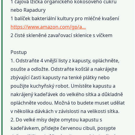
1 čajová lžička organického kokosového cukru
nebo Rapadury
1 balíček bakteriální kultury pro mléčné kvašení
https://www.amazon.com/gp/a…
2 čisté skleněné zavařovací sklenice s víčkem
Postup
1. Odstraňte 4 vnější listy z kapusty, opláchněte,
osušte a odložte. Odstraňte košťál a nakrájejte
zbývající časti kapusty na tenké plátky nebo
použijte kuchyňský robot. Umístěte kapustu a
nakrájený kadeřávek do velkého sítka a důkladně
opláchněte vodou. Možná to budete muset udělat
v několika dávkách v závislosti na velikosti sítka.
2. Do velké mísy dejte omytou kapustu s
kadeřávkem, přidejte červenou cibuli, posypte