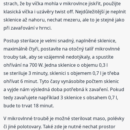
strach, že by víčka mohla v mikrovlnce jiskřit, použijte
klasická víčka i uzávěry twist off. Nejdůležitější je neplnit
sklenice až nahoru, nechat mezeru, ale to je stejné jako
při zavařování v hrnci.
Postup sterilace je velmi snadný, naplněné sklenice,
maximálně čtyři, postavíte na otočný talíř mikrovlnné
trouby tak, aby se vzájemně nedotýkaly, a spustíte
ohřívání na 700 W. Jedna sklenice o objemu 0,3 l
se steriluje 3 minuty, sklenici s objemem 0,7 l je třeba
ohřívat 6 minut. Tyto časy vynásobíte počtem sklenic
a vyjde nám výsledná doba potřebná k zavaření. Pokud
tedy zavařujete například 3 sklenice s obsahem 0,7 l,
bude to trvat 18 minut.
V mikrovlnné troubě je možné sterilovat maso, polévky
či jiné polotovary. Také zde je nutné nechat prostor