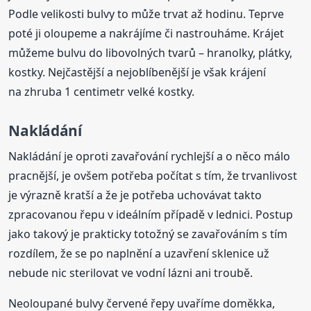
Podle velikosti bulvy to může trvat až hodinu. Teprve
poté ji oloupeme a nakrájíme či nastrouháme. Krájet
můžeme bulvu do libovolných tvarů – hranolky, plátky,
kostky. Nejčastější a nejoblíbenější je však krájení
na zhruba 1 centimetr velké kostky.
Nakládání
Nakládání je oproti zavařování rychlejší a o něco málo
pracnější, je ovšem potřeba počítat s tím, že trvanlivost
je výrazně kratší a že je potřeba uchovávat takto
zpracovanou řepu v ideálním případě v lednici. Postup
jako takový je prakticky totožný se zavařováním s tím
rozdílem, že se po naplnění a uzavření sklenice už
nebude nic sterilovat ve vodní lázni ani troubě.
Neoloupané bulvy červené řepy uvaříme doměkka,