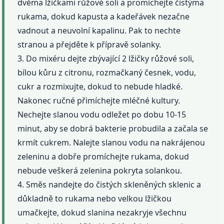
dvěma lžičkami růžové soli a promíchejte čistýma
rukama, dokud kapusta a kadeřávek nezačne
vadnout a neuvolní kapalinu. Pak to nechte
stranou a přejděte k přípravě solanky.
3. Do mixéru dejte zbývající 2 lžičky růžové soli,
bílou kůru z citronu, rozmačkaný česnek, vodu,
cukr a rozmixujte, dokud to nebude hladké.
Nakonec ručné přimíchejte mléčné kultury.
Nechejte slanou vodu odležet po dobu 10-15
minut, aby se dobrá bakterie probudila a začala se
krmít cukrem. Nalejte slanou vodu na nakrájenou
zeleninu a dobře promíchejte rukama, dokud
nebude veškerá zelenina pokryta solankou.
4. Směs nandejte do čistých skleněných sklenic a
důkladně to rukama nebo velkou lžičkou
umačkejte, dokud slanina nezakryje všechnu